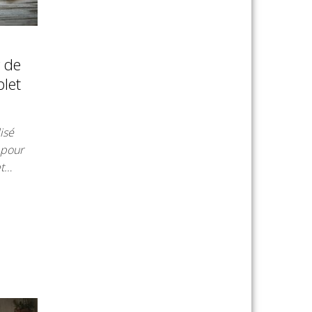
r de
plet
isé
 pour
et…