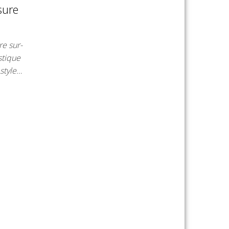
sure
re sur-
stique
 style…