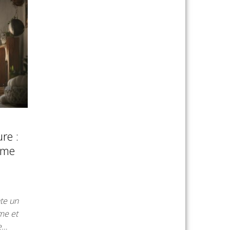
re :
ème
te un
sme et
e…