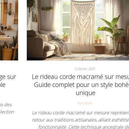
12 février 2025
ge sur
Le rideau corde macramé sur mesu
le
Guide complet pour un style boh
unique
Non classé
is des
élection
Le rideau corde macramé sur mesure représen
retour aux traditions artisanales, alliant esthéti
fonctionnalité. Cette technique ancestrale d