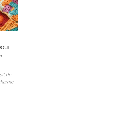
pour
s
uit de
 charme