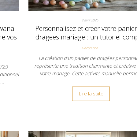
8 avril 2025
swana
Personnalisez et creer votre panie
me vos
dragees mariage : un tutoriel com
Décoration
La création d'un panier de dragées personnal
représente une tradition charmante et créative
3729
votre mariage. Cette activité manuelle perm
aditionnel
,…
Lire la suite